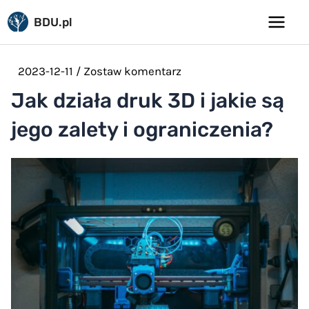
Pomiń
BDU.pl
do
Main
treści
Menu
2023-12-11
/
Zostaw komentarz
Jak działa druk 3D i jakie są
jego zalety i ograniczenia?