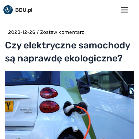
Pomiń
BDU.pl
do
Main
treści
Menu
2023-12-26
/
Zostaw komentarz
Czy elektryczne samochody
są naprawdę ekologiczne?