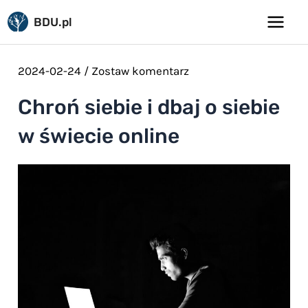
Pomiń
BDU.pl
do
Main
treści
Menu
2024-02-24
/
Zostaw komentarz
Chroń siebie i dbaj o siebie
w świecie online