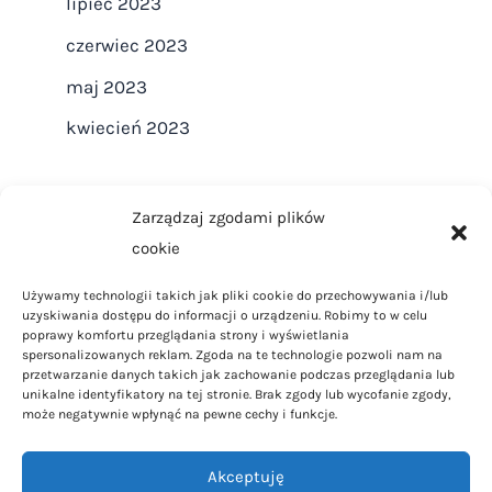
lipiec 2023
czerwiec 2023
maj 2023
kwiecień 2023
Zarządzaj zgodami plików
cookie
Strona główna
Używamy technologii takich jak pliki cookie do przechowywania i/lub
Regulamin
uzyskiwania dostępu do informacji o urządzeniu. Robimy to w celu
Polityka Prywatności
poprawy komfortu przeglądania strony i wyświetlania
spersonalizowanych reklam. Zgoda na te technologie pozwoli nam na
Polityka Cookies
przetwarzanie danych takich jak zachowanie podczas przeglądania lub
unikalne identyfikatory na tej stronie. Brak zgody lub wycofanie zgody,
Kontakt
może negatywnie wpłynąć na pewne cechy i funkcje.
Dom i ogród
Akceptuję
Styl życia