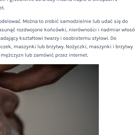
t.
odelować. Można to zrobić samodzielnie lub udać się do
 usunąć rozdwojone końcówki, nierówności i nadmiar włosó
dający kształtowi twarzy i osobistemu stylowi. Do
zek, maszynki lub brzytwy. Nożyczki, maszynki i brzytwy
 mężczyzn lub zamówić przez internet.