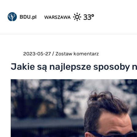
Pomiń
do
33°
WARSZAWA
BDU.pl
treści
2023-05-27
/
Zostaw komentarz
Jakie są najlepsze sposoby 