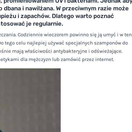
, promieniowaniem UV i bakteriami. Jednak ab
io dbana i nawilżana. W przeciwnym razie może
łupieżu i zapachów. Dlatego warto poznać
stosować je regularnie.
zania. Codziennie wieczorem powinno się ją umyć i w ten
. Do tego celu najlepiej używać specjalnych szamponów do
ześnie mają właściwości antybakteryjne i odświeżające.
tykami dla mężczyzn lub zamówić przez internet.