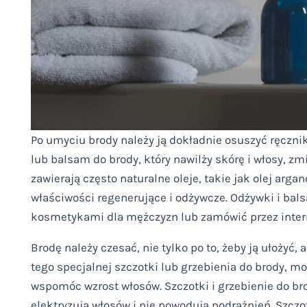
Po umyciu brody należy ją dokładnie osuszyć ręczni
lub balsam do brody, który nawilży skórę i włosy, zm
zawierają często naturalne oleje, takie jak olej arg
właściwości regenerujące i odżywcze. Odżywki i bal
kosmetykami dla mężczyzn lub zamówić przez inter
Brodę należy czesać, nie tylko po to, żeby ją ułożyć,
tego specjalnej szczotki lub grzebienia do brody, 
wspomóc wzrost włosów. Szczotki i grzebienie do br
elektryzują włosów i nie powodują podrażnień. Szczo