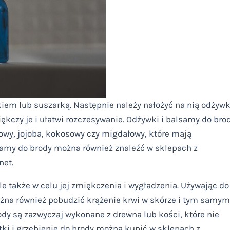
kiem lub suszarką. Następnie należy nałożyć na nią odżyw
iękczy je i ułatwi rozczesywanie. Odżywki i balsamy do bro
anowy, jojoba, kokosowy czy migdałowy, które mają
samy do brody można również znaleźć w sklepach z
net.
 ale także w celu jej zmiękczenia i wygładzenia. Używając do
można również pobudzić krążenie krwi w skórze i tym samym
ody są zazwyczaj wykonane z drewna lub kości, które nie
tki i grzebienie do brody można kupić w sklepach z