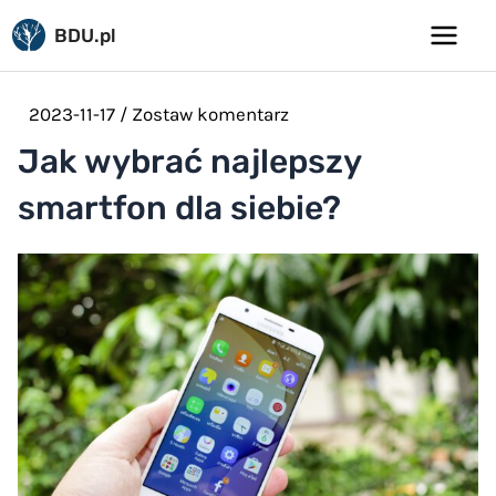
Pomiń
BDU.pl
do
Main
treści
Menu
2023-11-17
/
Zostaw komentarz
Jak wybrać najlepszy
smartfon dla siebie?