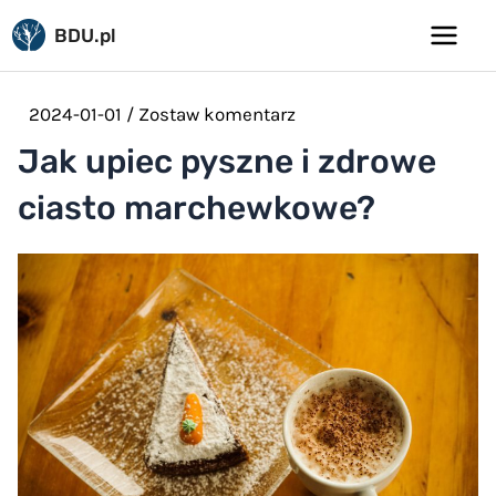
Pomiń
BDU.pl
do
Main
treści
Menu
2024-01-01
/
Zostaw komentarz
Jak upiec pyszne i zdrowe
ciasto marchewkowe?