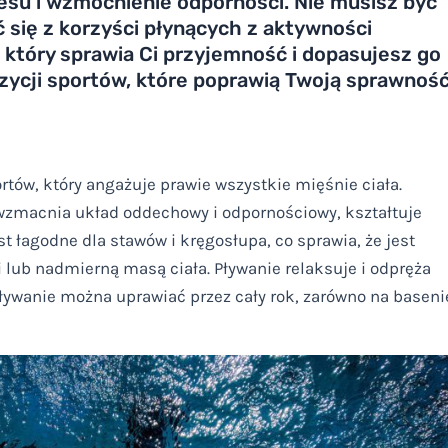
esu i wzmocnienie odporności. Nie musisz być
się z korzyści płynących z aktywności
, który sprawia Ci przyjemność i dopasujesz go
zycji sportów, które poprawią Twoją sprawność
rtów, który angażuje prawie wszystkie mięśnie ciała.
wzmacnia układ oddechowy i odpornościowy, kształtuje
t łagodne dla stawów i kręgosłupa, co sprawia, że jest
lub nadmierną masą ciała. Pływanie relaksuje i odpręża
ływanie można uprawiać przez cały rok, zarówno na baseni