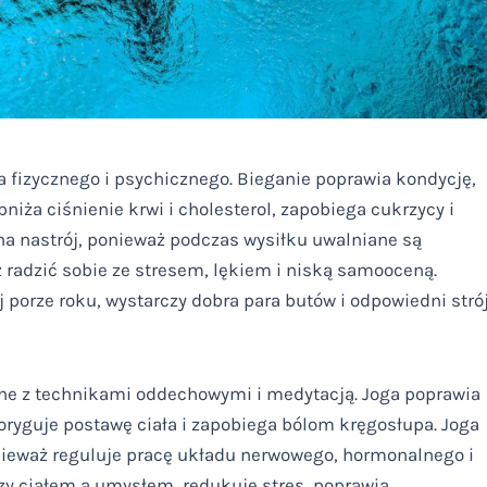
ia fizycznego i psychicznego. Bieganie poprawia kondycję,
iża ciśnienie krwi i cholesterol, zapobiega cukrzycy i
na nastrój, ponieważ podczas wysiłku uwalniane są
 radzić sobie ze stresem, lękiem i niską samooceną.
porze roku, wystarczy dobra para butów i odpowiedni strój
czne z technikami oddechowymi i medytacją. Joga poprawia
oryguje postawę ciała i zapobiega bólom kręgosłupa. Joga
nieważ reguluje pracę układu nerwowego, hormonalnego i
y ciałem a umysłem, redukuje stres, poprawia