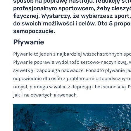
sposób na poprawę nastroju, redukcję str
profesjonalnym sportowcem, żeby cieszyć 
fizycznej. Wystarczy, że wybierzesz sport
do swoich możliwości i celów. Oto 5 propo
samopoczucie.
Pływanie
Pływanie to jeden z najbardziej wszechstronnych spo
Pływanie poprawia wydolność sercowo-naczyniową, 
sylwetkę i zapobiega nadwadze. Ponadto pływanie jes
odpowiednie dla osób z problemami ortopedycznymi 
umysł, pomaga w walce z depresją i bezsennością. P
jak i na otwartych akwenach.