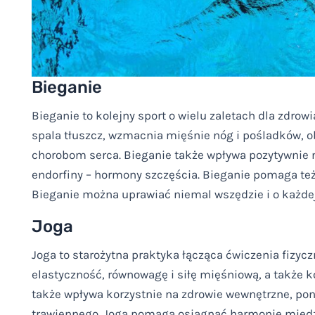
Bieganie
Bieganie to kolejny sport o wielu zaletach dla zdrow
spala tłuszcz, wzmacnia mięśnie nóg i pośladków, obn
chorobom serca. Bieganie także wpływa pozytywnie 
endorfiny – hormony szczęścia. Bieganie pomaga też
Bieganie można uprawiać niemal wszędzie i o każdej 
Joga
Joga to starożytna praktyka łącząca ćwiczenia fizy
elastyczność, równowagę i siłę mięśniową, a także k
także wpływa korzystnie na zdrowie wewnętrzne, po
trawiennego. Joga pomaga osiągnąć harmonię międz