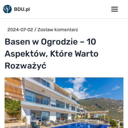
Pomiń
BDU.pl
do
Main
treści
Menu
2024-07-02
/
Zostaw komentarz
Basen w Ogrodzie – 10
Aspektów, Które Warto
Rozważyć