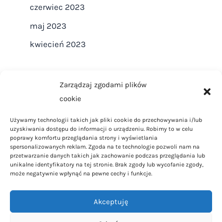
czerwiec 2023
maj 2023
kwiecień 2023
Zarządzaj zgodami plików
cookie
Strona główna
Używamy technologii takich jak pliki cookie do przechowywania i/lub
Regulamin
uzyskiwania dostępu do informacji o urządzeniu. Robimy to w celu
Polityka Prywatności
poprawy komfortu przeglądania strony i wyświetlania
spersonalizowanych reklam. Zgoda na te technologie pozwoli nam na
Polityka Cookies
przetwarzanie danych takich jak zachowanie podczas przeglądania lub
unikalne identyfikatory na tej stronie. Brak zgody lub wycofanie zgody,
Kontakt
może negatywnie wpłynąć na pewne cechy i funkcje.
Dom i ogród
Akceptuję
Styl życia
Porady