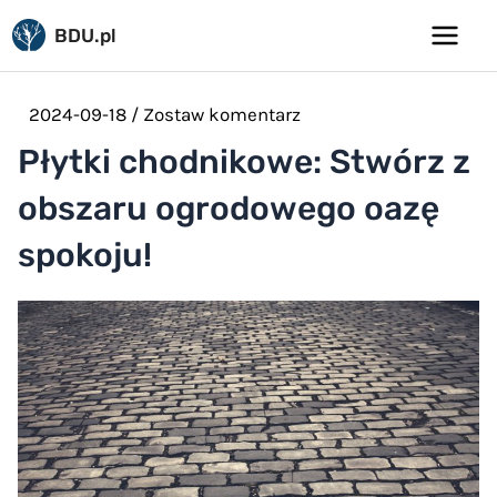
Pomiń
BDU.pl
do
Main
treści
Menu
2024-09-18
/
Zostaw komentarz
Płytki chodnikowe: Stwórz z
obszaru ogrodowego oazę
spokoju!