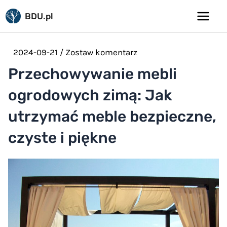
Pomiń
BDU.pl
do
Main
treści
Menu
2024-09-21
/
Zostaw komentarz
Przechowywanie mebli
ogrodowych zimą: Jak
utrzymać meble bezpieczne,
czyste i piękne