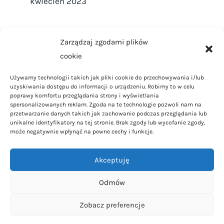
kwiecień 2023
Zarządzaj zgodami plików
cookie
Strona główna
Używamy technologii takich jak pliki cookie do przechowywania i/lub
Regulamin
uzyskiwania dostępu do informacji o urządzeniu. Robimy to w celu
Polityka Prywatności
poprawy komfortu przeglądania strony i wyświetlania
spersonalizowanych reklam. Zgoda na te technologie pozwoli nam na
Polityka Cookies
przetwarzanie danych takich jak zachowanie podczas przeglądania lub
unikalne identyfikatory na tej stronie. Brak zgody lub wycofanie zgody,
Kontakt
może negatywnie wpłynąć na pewne cechy i funkcje.
Dom i ogród
Akceptuję
Styl życia
Porady
Odmów
Mężczyzna
Zobacz preferencje
Technologie