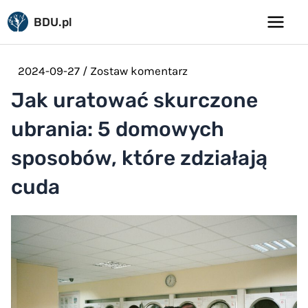
Pomiń
BDU.pl
do
Main
treści
Menu
2024-09-27
/
Zostaw komentarz
Jak uratować skurczone
ubrania: 5 domowych
sposobów, które zdziałają
cuda