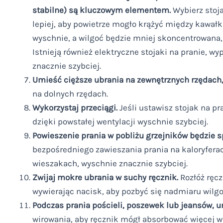
stabilne) są kluczowym elementem.
Wybierz stoja
lepiej, aby powietrze mogło krążyć między kawałka
wyschnie, a wilgoć będzie mniej skoncentrowana
Istnieją również elektryczne stojaki na pranie, wy
znacznie szybciej.
Umieść cięższe ubrania na zewnętrznych rzędach, 
na dolnych rzędach.
Wykorzystaj przeciągi.
Jeśli ustawisz stojak na 
dzięki powstałej wentylacji wyschnie szybciej.
Powieszenie prania w pobliżu grzejników będzie 
bezpośredniego zawieszania prania na kaloryferach
wieszakach, wyschnie znacznie szybciej.
Zwijaj mokre ubrania w suchy ręcznik.
Rozłóż ręcz
wywierając nacisk, aby pozbyć się nadmiaru wilgo
Podczas prania pościeli, poszewek lub jeansów, u
wirowania, aby ręcznik mógł absorbować więcej wi