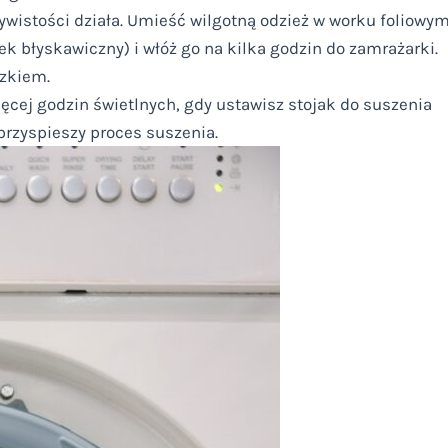
zywistości działa. Umieść wilgotną odzież w worku foliowy
błyskawiczny) i włóż go na kilka godzin do zamrażarki.
azkiem.
cej godzin świetlnych, gdy ustawisz stojak do suszenia
rzyspieszy proces suszenia.