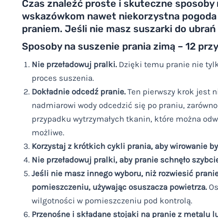
Czas znaleźć proste i skuteczne sposoby 
wskazówkom nawet niekorzystna pogoda n
praniem. Jeśli nie masz suszarki do ubrań
Sposoby na suszenie prania zimą – 12 pr
Nie przeładowuj pralki.
Dzięki temu pranie nie tyl
proces suszenia.
Dokładnie odcedź pranie.
Ten pierwszy krok jest n
nadmiarowi wody odcedzić się po praniu, zarówno
przypadku wytrzymałych tkanin, które można odwi
możliwe.
Korzystaj z krótkich cykli prania, aby wirowanie by
Nie przeładowuj pralki, aby pranie schnęło szybcie
Jeśli nie masz innego wyboru, niż rozwiesić pran
pomieszczeniu, używając osuszacza powietrza.
Os
wilgotności w pomieszczeniu pod kontrolą.
Przenośne i składane stojaki na pranie z metalu l