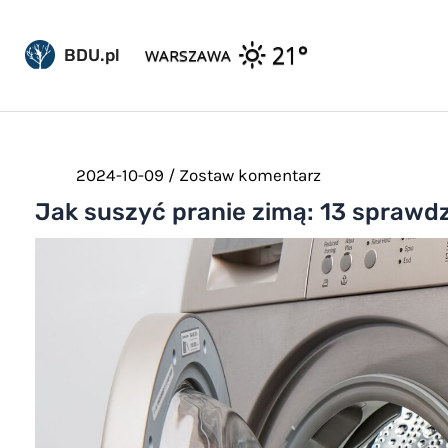
Pomiń
do
21°
WARSZAWA
BDU.pl
treści
2024-10-09
/
Zostaw komentarz
Jak suszyć pranie zimą: 13 sprawd