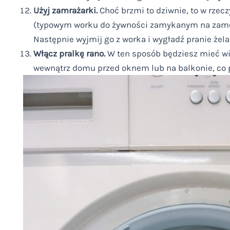
Użyj zamrażarki.
Choć brzmi to dziwnie, to w rzec
(typowym worku do żywności zamykanym na zamek 
Następnie wyjmij go z worka i wygładź pranie żel
Włącz pralkę rano.
W ten sposób będziesz mieć wię
wewnątrz domu przed oknem lub na balkonie, co p