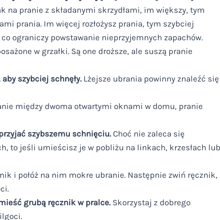
k na pranie z składanymi skrzydłami, im większy, tym
mi prania. Im więcej rozłożysz prania, tym szybciej
, co ograniczy powstawanie nieprzyjemnych zapachów.
posażone w grzałki. Są one droższe, ale suszą pranie
aby szybciej schnęły.
Lżejsze ubrania powinny znaleźć się
pranie między dwoma otwartymi oknami w domu, pranie
sprzyjać szybszemu schnięciu.
Choć nie zaleca się
, to jeśli umieścisz je w pobliżu na linkach, krzesłach lu
nik i połóż na nim mokre ubranie. Następnie zwiń ręcznik,
ci.
mieść grubą ręcznik w pralce.
Skorzystaj z dobrego
lgoci.