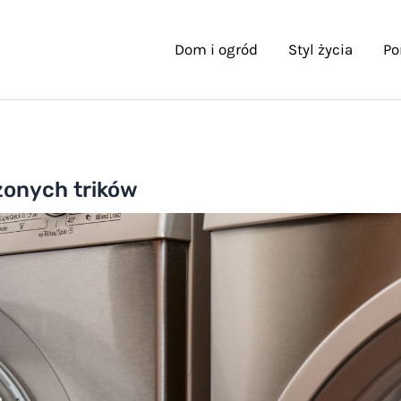
Dom i ogród
Styl życia
Po
zonych trików