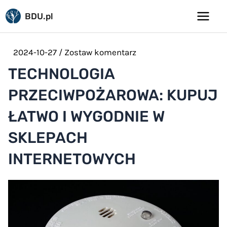
Pomiń
BDU.pl
do
Main
treści
Menu
2024-10-27
/
Zostaw komentarz
TECHNOLOGIA
PRZECIWPOŻAROWA: KUPUJ
ŁATWO I WYGODNIE W
SKLEPACH
INTERNETOWYCH