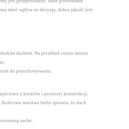
ej jest przeprowadzić takie porównanie
na mieć wpływ na decyzję, dobra jakość jest
 z płaskim dachem. Na przykład często można
mu.
strzeń do przechowywania.
ęściowo z kosztów i prostszej konstrukcji.
. Końcowa warstwa farby sprawia, że dach
pozostaną suche.