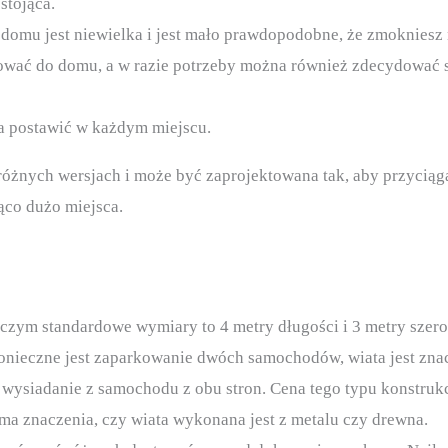
stojąca.
 do domu jest niewielka i jest mało prawdopodobne, że zmoknie
osować do domu, a w razie potrzeby można również zdecydować 
na postawić w każdym miejscu.
 różnych wersjach i może być zaprojektowana tak, aby przycią
ąco dużo miejsca.
 czym standardowe wymiary to 4 metry długości i 3 metry szer
onieczne jest zaparkowanie dwóch samochodów, wiata jest znac
wysiadanie z samochodu z obu stron. Cena tego typu konstrukcj
ma znaczenia, czy wiata wykonana jest z metalu czy drewna.