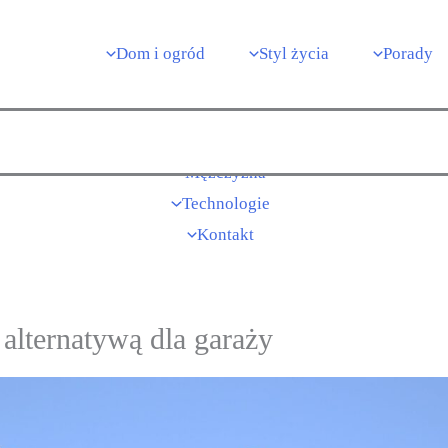
Dom i ogród
Styl życia
Porady
Dom i ogród
Styl życia
Porady
Mężczyzna
Technologie
Kontakt
alternatywą dla garaży