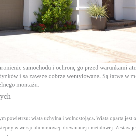
chronienie samochodu i ochronę go przed warunkami a
udynków i są zawsze dobrze wentylowane. Są łatwe w m
elnego montażu.
wych
ym powietrzu: wiata uchylna i wolnostojąca. Wiata oparta jest o
stępny w wersji aluminiowej, drewnianej i metalowej. Zestaw j