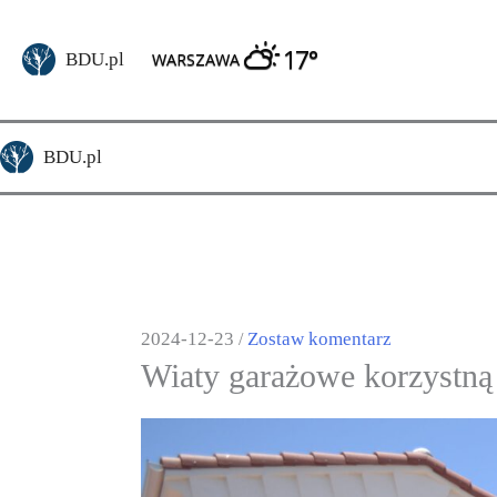
Pomiń
do
17°
BDU.pl
WARSZAWA
treści
BDU.pl
2024-12-23
Zostaw komentarz
/
Wiaty garażowe korzystną 