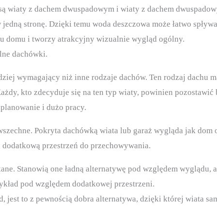
 są wiaty z dachem dwuspadowym i wiaty z dachem dwuspadow
edną stronę. Dzięki temu woda deszczowa może łatwo spływać, 
hu domu i tworzy atrakcyjny wizualnie wygląd ogólny.
lne dachówki.
rdziej wymagający niż inne rodzaje dachów. Ten rodzaj dachu 
żdy, kto zdecyduje się na ten typ wiaty, powinien pozostawić
planowanie i dużo pracy.
owszechne. Pokryta dachówką wiata lub garaż wygląda jak dom 
 dodatkową przestrzeń do przechowywania.
ane. Stanowią one ładną alternatywę pod względem wyglądu, al
zykład pod względem dodatkowej przestrzeni.
d, jest to z pewnością dobra alternatywa, dzięki której wiata 