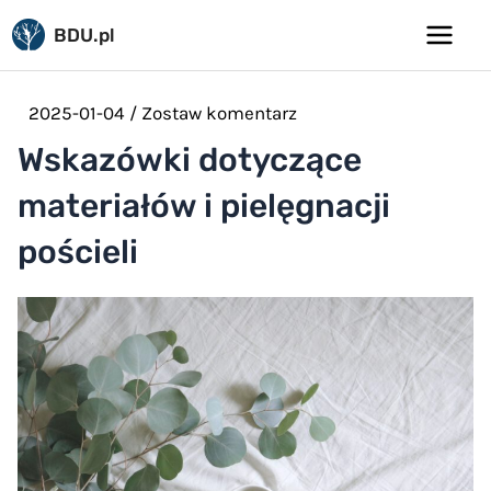
Pomiń
BDU.pl
do
Main
treści
Menu
2025-01-04
/
Zostaw komentarz
Wskazówki dotyczące
materiałów i pielęgnacji
pościeli