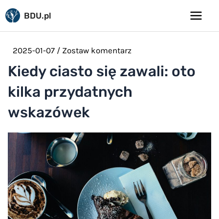
Pomiń
BDU.pl
do
Main
treści
Menu
2025-01-07
/
Zostaw komentarz
Kiedy ciasto się zawali: oto
kilka przydatnych
wskazówek