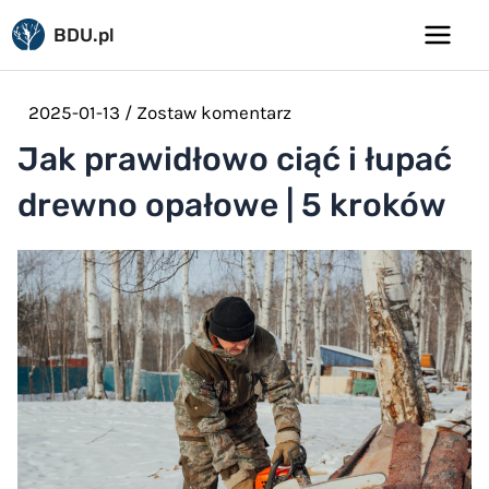
Pomiń
BDU.pl
do
Main
treści
Menu
2025-01-13
/
Zostaw komentarz
Jak prawidłowo ciąć i łupać
drewno opałowe | 5 kroków