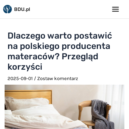
Pomiń
BDU.pl
do
Main
treści
Menu
Dlaczego warto postawić
na polskiego producenta
materaców? Przegląd
korzyści
2025-09-01
/
Zostaw komentarz