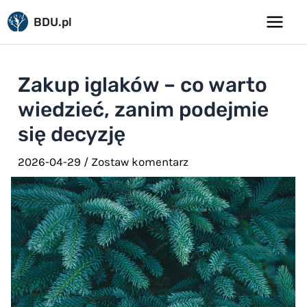
Pomiń
BDU.pl
do
Main
treści
Menu
Zakup iglaków – co warto
wiedzieć, zanim podejmie
się decyzję
2026-04-29
/
Zostaw komentarz