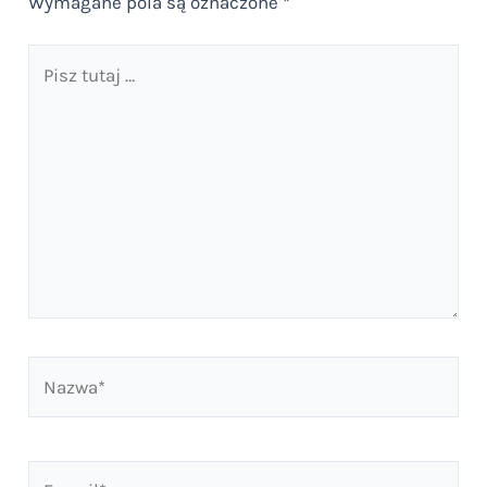
Wymagane pola są oznaczone
*
Pisz
tutaj
…
Nazwa*
E-